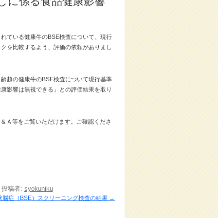
直しに係る食品健康影響
れている健康牛のBSE検査について、現行
スクを比較するよう、評価の依頼がありまし
齢超の健康牛のBSE検査について現行基準
健康影響は無視できる」との評価結果を取り
Ｑ＆Ａ等をご覧いただけます。ご確認くださ
|
投稿者:
syokuniku
状脳症（BSE）スクリーニング検査の結果
→