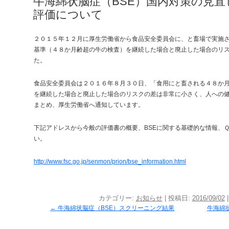
牛海綿状脳症（BSE）国内対策の見
評価について
２０１５年１２月に厚生労働省から食品安全委員会に、と畜場で実施さ
基準（４８か月齢超の牛の検査）を継続した場合と廃止した場合のリ
た。
食品安全委員会は２０１６年８月３０日、「食用にと畜される４８か月
を継続した場合と廃止した場合のリスクの差は非常に小さく、人への
まとめ、厚生労働省へ通知しています。
下記アドレスから今般の評価書の概要、BSEに関する基礎的な情報、
い。
http://www.fsc.go.jp/senmon/prion/bse_information.html
カテゴリー:
お知らせ
| 投稿日:
2016/09/02
←
牛海綿状脳症（BSE）スクリーニング結果
牛海綿