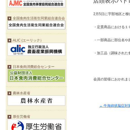
店頭表示パト
2月5日に宇部地区と
全国食肉生活衛生同業組合連合会
・定貫商品における１
・一部商品に部位名や
ALIC (エーリック）
・加工品（調味された
日本食肉消費総合センター
会員の皆様におかれま
農林水産省
←
牛海綿状脳症対
厚生労働省